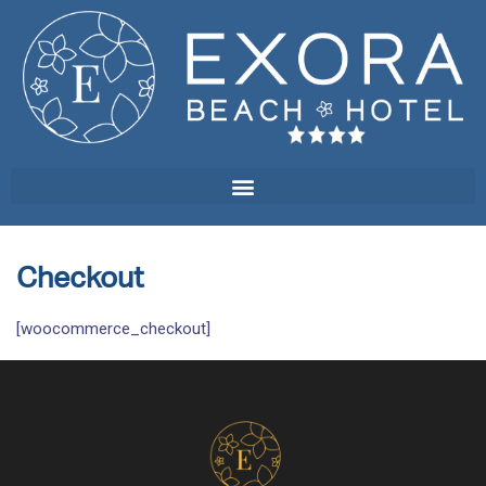
Checkout
[woocommerce_checkout]